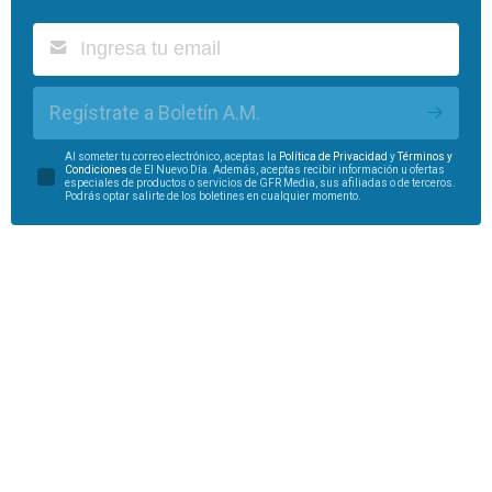
Regístrate a Boletín A.M.
Al someter tu correo electrónico, aceptas la
Política de Privacidad
y
Términos y
Condiciones
de El Nuevo Día. Además, aceptas recibir información u ofertas
especiales de productos o servicios de GFR Media, sus afiliadas o de terceros.
Podrás optar salirte de los boletines en cualquier momento.