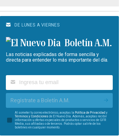
DE LUNES A VIERNES
Boletín A.M.
Las noticias explicadas de forma sencilla y
directa para entender lo más importante del día.
Regístrate a Boletín A.M.
Al someter tu correo electrónico, aceptas la
Política de Privacidad
y
Términos y Condiciones
de El Nuevo Día. Además, aceptas recibir
información u ofertas especiales de productos o servicios de GFR
Media, sus afiliadas o de terceros. Podrás optar salirte de los
boletines en cualquier momento.