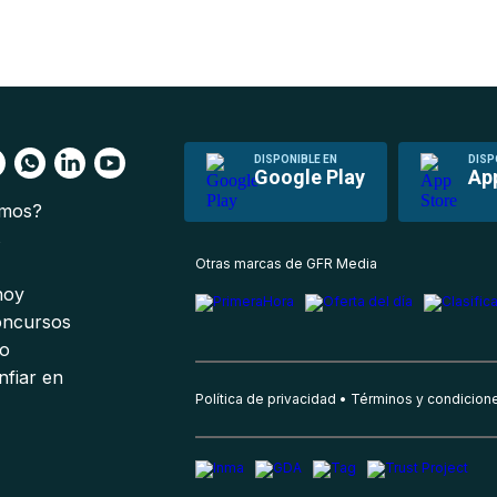
DISPONIBLE EN
DISP
Google Play
Ap
omos?
s
Otras marcas de GFR Media
 hoy
oncursos
io
nfiar en
Política de privacidad
Términos y condicion