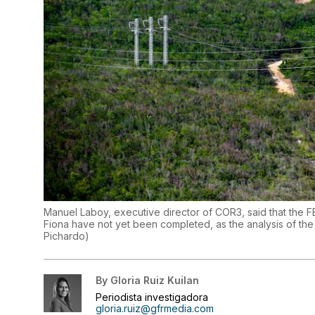
Manuel Laboy, executive director of COR3, said that the
Fiona have not yet been completed, as the analysis of the
Pichardo
)
By
Gloria Ruiz Kuilan
Periodista investigadora
gloria.ruiz@gfrmedia.com