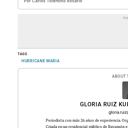
Por
Carlos Tolentino Rosario
PU
TAGS
HURRICANE MARIA
ABOUT 
GLORIA RUIZ KU
gloria.ru
Periodista con más 26 años de experiencia. Org
Criada en un residencial público de Bayamón en 