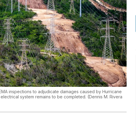
 FEMA inspections to adjudicate damages caused by Hurricane
 electrical system remains to be completed.
(
Dennis M. Rivera