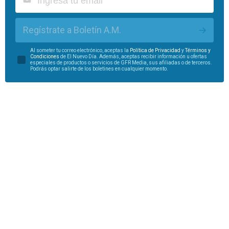
Regístrate a Boletín A.M.
Al someter tu correo electrónico, aceptas la
Política de Privacidad
y
Términos y
Condiciones
de El Nuevo Día. Además, aceptas recibir información u ofertas
especiales de productos o servicios de GFR Media, sus afiliadas o de terceros.
Podrás optar salirte de los boletines en cualquier momento.