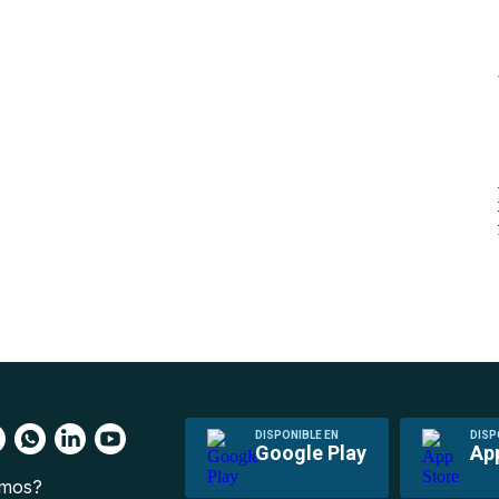
DISPONIBLE EN
DISP
Google Play
Ap
omos?