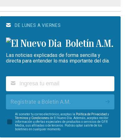
DE LUNES A VIERNES
Boletín A.M.
Las noticias explicadas de forma sencilla y
directa para entender lo más importante del día.
Regístrate a Boletín A.M.
Al someter tu correo electrónico, aceptas la
Política de Privacidad
y
Términos y Condiciones
de El Nuevo Día. Además, aceptas recibir
información u ofertas especiales de productos o servicios de GFR
Media, sus afiliadas o de terceros. Podrás optar salirte de los
boletines en cualquier momento.