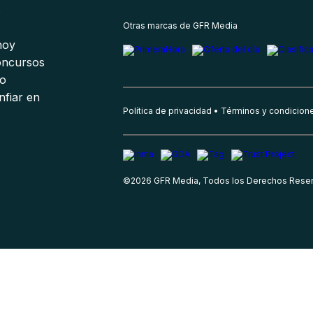
s
Otras marcas de GFR Media
 hoy
oncursos
io
nfiar en
Política de privacidad
Términos y condicion
©
2026
GFR Media, Todos los Derechos Rese