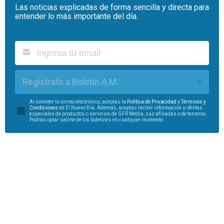
Las noticias explicadas de forma sencilla y directa para
entender lo más importante del día.
Regístrate a Boletín A.M.
Al someter tu correo electrónico, aceptas la
Política de Privacidad
y
Términos y
Condiciones
de El Nuevo Día. Además, aceptas recibir información u ofertas
especiales de productos o servicios de GFR Media, sus afiliadas o de terceros.
Podrás optar salirte de los boletines en cualquier momento.