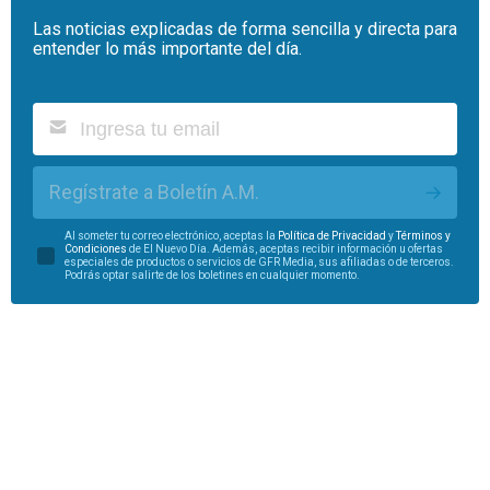
Las noticias explicadas de forma sencilla y directa para
entender lo más importante del día.
Regístrate a Boletín A.M.
Al someter tu correo electrónico, aceptas la
Política de Privacidad
y
Términos y
Condiciones
de El Nuevo Día. Además, aceptas recibir información u ofertas
especiales de productos o servicios de GFR Media, sus afiliadas o de terceros.
Podrás optar salirte de los boletines en cualquier momento.