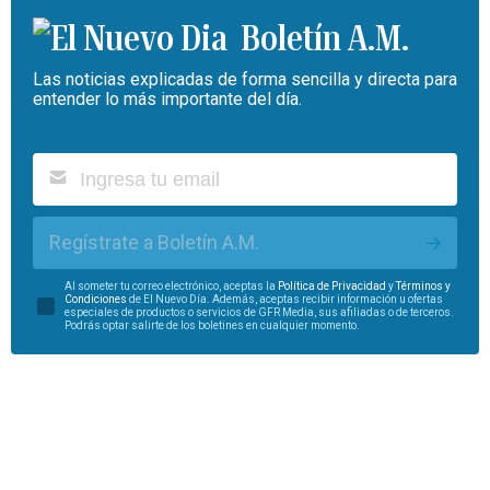
Boletín A.M.
Las noticias explicadas de forma sencilla y directa para
entender lo más importante del día.
Regístrate a Boletín A.M.
Al someter tu correo electrónico, aceptas la
Política de Privacidad
y
Términos y
Condiciones
de El Nuevo Día. Además, aceptas recibir información u ofertas
especiales de productos o servicios de GFR Media, sus afiliadas o de terceros.
Podrás optar salirte de los boletines en cualquier momento.