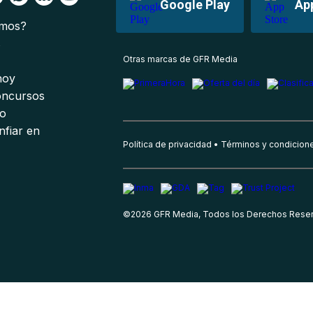
Google Play
Ap
omos?
s
Otras marcas de GFR Media
 hoy
oncursos
io
nfiar en
Política de privacidad
Términos y condicion
©
2026
GFR Media, Todos los Derechos Rese