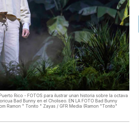
uerto Rico - FOTOS para ilustrar unan historia sobre la octava
e boricua Bad Bunny en el Choliseo. EN LA FOTO Bad Bunny
com Ramon " Tonito " Zayas / GFR Media
(
Ramon "Tonito"