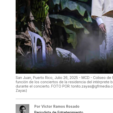
San Juan, Puerto Rico, Julio 26, 2025 - MCD - Coliseo de P
función de los conciertos de la residencia del intérpret
durante el concierto. FOTO POR: tonito.zayas@gfrmedia.
Zayas
)
Por
Víctor Ramos Rosado
Periodista de Entretenimiento