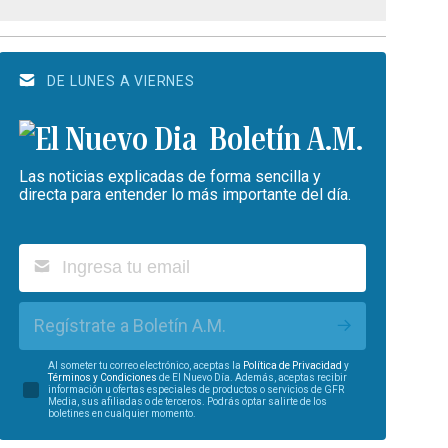
DE LUNES A VIERNES
Boletín A.M.
Las noticias explicadas de forma sencilla y
directa para entender lo más importante del día.
Regístrate a Boletín A.M.
Al someter tu correo electrónico, aceptas la
Política de Privacidad
y
Términos y Condiciones
de El Nuevo Día. Además, aceptas recibir
información u ofertas especiales de productos o servicios de GFR
Media, sus afiliadas o de terceros. Podrás optar salirte de los
boletines en cualquier momento.