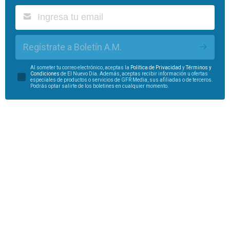
Regístrate a Boletín A.M.
Al someter tu correo electrónico, aceptas la
Política de Privacidad
y
Términos y
Condiciones
de El Nuevo Día. Además, aceptas recibir información u ofertas
especiales de productos o servicios de GFR Media, sus afiliadas o de terceros.
Podrás optar salirte de los boletines en cualquier momento.