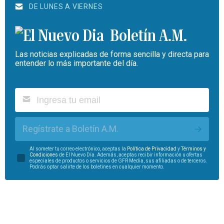
DE LUNES A VIERNES
Boletín A.M.
Las noticias explicadas de forma sencilla y directa para
entender lo más importante del día.
Regístrate a Boletín A.M.
Al someter tu correo electrónico, aceptas la
Política de Privacidad
y
Términos y
Condiciones
de El Nuevo Día. Además, aceptas recibir información u ofertas
especiales de productos o servicios de GFR Media, sus afiliadas o de terceros.
Podrás optar salirte de los boletines en cualquier momento.