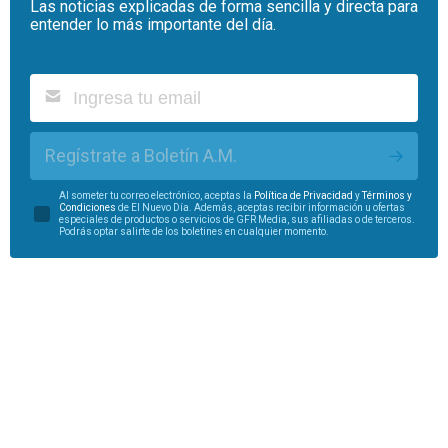
Las noticias explicadas de forma sencilla y directa para
entender lo más importante del día.
Regístrate a Boletín A.M.
Al someter tu correo electrónico, aceptas la
Política de Privacidad
y
Términos y
Condiciones
de El Nuevo Día. Además, aceptas recibir información u ofertas
especiales de productos o servicios de GFR Media, sus afiliadas o de terceros.
Podrás optar salirte de los boletines en cualquier momento.