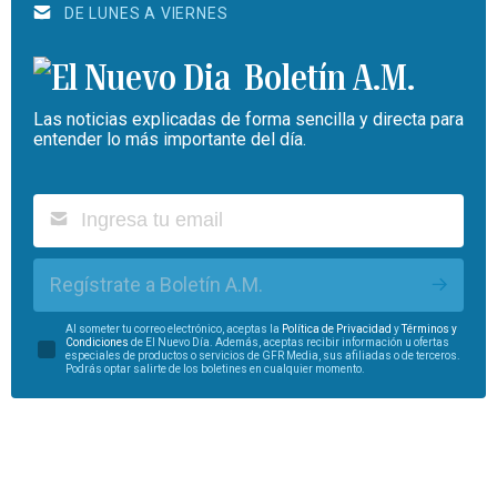
DE LUNES A VIERNES
Boletín A.M.
Las noticias explicadas de forma sencilla y directa para
entender lo más importante del día.
Regístrate a Boletín A.M.
Al someter tu correo electrónico, aceptas la
Política de Privacidad
y
Términos y
Condiciones
de El Nuevo Día. Además, aceptas recibir información u ofertas
especiales de productos o servicios de GFR Media, sus afiliadas o de terceros.
Podrás optar salirte de los boletines en cualquier momento.