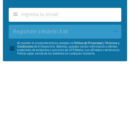
Regístrate a Boletín A.M.
Al someter tu correo electrónico, aceptas la
Política de Privacidad
y
Términos y
Condiciones
de El Nuevo Día. Además, aceptas recibir información u ofertas
especiales de productos o servicios de GFR Media, sus afiliadas o de terceros.
Podrás optar salirte de los boletines en cualquier momento.