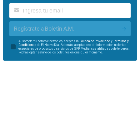
Regístrate a Boletín A.M.
Al someter tu correo electrónico, aceptas la
Política de Privacidad
y
Términos y
Condiciones
de El Nuevo Día. Además, aceptas recibir información u ofertas
especiales de productos o servicios de GFR Media, sus afiliadas o de terceros.
Podrás optar salirte de los boletines en cualquier momento.