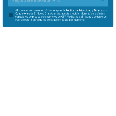
Regístrate a Boletín A.M.
Al someter tu correo electrónico, aceptas la
Política de Privacidad
y
Términos y
Condiciones
de El Nuevo Día. Además, aceptas recibir información u ofertas
especiales de productos o servicios de GFR Media, sus afiliadas o de terceros.
Podrás optar salirte de los boletines en cualquier momento.