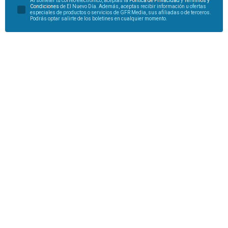
Al someter tu correo electrónico, aceptas la
Política de Privacidad
y
Términos y
Condiciones
de El Nuevo Día. Además, aceptas recibir información u ofertas
especiales de productos o servicios de GFR Media, sus afiliadas o de terceros.
Podrás optar salirte de los boletines en cualquier momento.