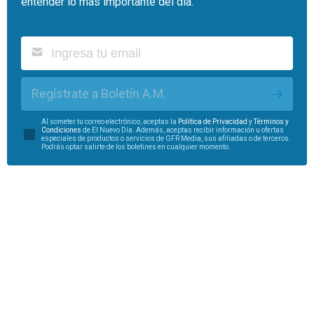
entender lo más importante del día.
Regístrate a Boletín A.M.
Al someter tu correo electrónico, aceptas la
Política de Privacidad
y
Términos y
Condiciones
de El Nuevo Día. Además, aceptas recibir información u ofertas
especiales de productos o servicios de GFR Media, sus afiliadas o de terceros.
Podrás optar salirte de los boletines en cualquier momento.