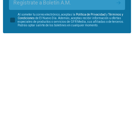
Regístrate a Boletín A.M.
Al someter tu correo electrónico, aceptas la
Política de Privacidad
y
Términos y
Condiciones
de El Nuevo Día. Además, aceptas recibir información u ofertas
especiales de productos o servicios de GFR Media, sus afiliadas o de terceros.
Podrás optar salirte de los boletines en cualquier momento.