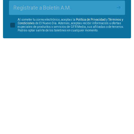
Regístrate a Boletín A.M.
Al someter tu correo electrónico, aceptas la
Política de Privacidad
y
Términos y
Condiciones
de El Nuevo Día. Además, aceptas recibir información u ofertas
especiales de productos o servicios de GFR Media, sus afiliadas o de terceros.
Podrás optar salirte de los boletines en cualquier momento.