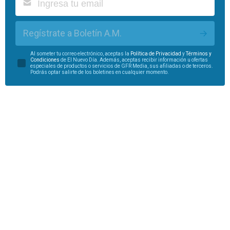
Regístrate a Boletín A.M.
Al someter tu correo electrónico, aceptas la
Política de Privacidad
y
Términos y
Condiciones
de El Nuevo Día. Además, aceptas recibir información u ofertas
especiales de productos o servicios de GFR Media, sus afiliadas o de terceros.
Podrás optar salirte de los boletines en cualquier momento.