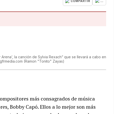
...
COMPARTIR
 y Arena’, la canción de Sylvia Rexach” que se llevará a cabo en
s@gfrmedia.com
(
Ramon "Tonito" Zayas
)
 compositores más consagrados de música
es, Bobby Capó. Ellos a lo mejor son más