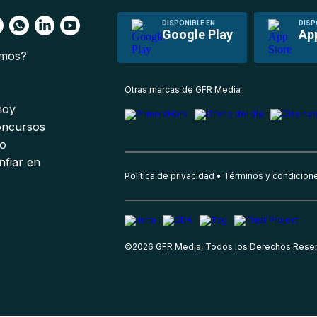
DISPONIBLE EN
DISP
Google Play
Ap
omos?
s
Otras marcas de GFR Media
 hoy
oncursos
io
nfiar en
Política de privacidad
Términos y condicion
©
2026
GFR Media, Todos los Derechos Rese