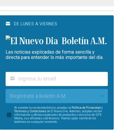
DE LUNES A VIERNES
Boletín A.M.
Las noticias explicadas de forma sencilla y
directa para entender lo más importante del día.
Regístrate a Boletín A.M.
Al someter tu correo electrónico, aceptas la
Política de Privacidad
y
Términos y Condiciones
de El Nuevo Día. Además, aceptas recibir
información u ofertas especiales de productos o servicios de GFR
Media, sus afiliadas o de terceros. Podrás optar salirte de los
boletines en cualquier momento.