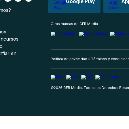
Google Play
Ap
omos?
s
Otras marcas de GFR Media
 hoy
oncursos
io
nfiar en
Política de privacidad
Términos y condicion
©
2026
GFR Media, Todos los Derechos Rese