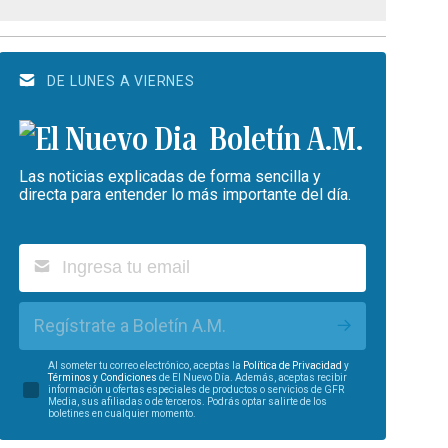
DE LUNES A VIERNES
Boletín A.M.
Las noticias explicadas de forma sencilla y
directa para entender lo más importante del día.
Regístrate a Boletín A.M.
Al someter tu correo electrónico, aceptas la
Política de Privacidad
y
Términos y Condiciones
de El Nuevo Día. Además, aceptas recibir
información u ofertas especiales de productos o servicios de GFR
Media, sus afiliadas o de terceros. Podrás optar salirte de los
boletines en cualquier momento.