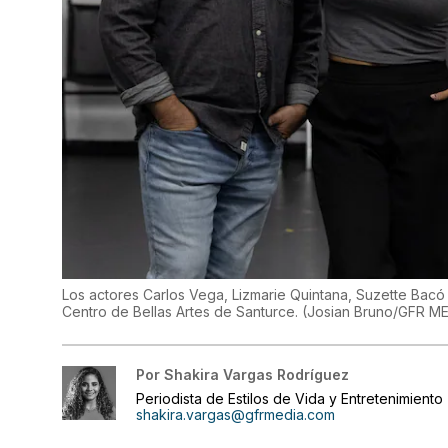
Los actores Carlos Vega, Lizmarie Quintana, Suzette Bacó 
Centro de Bellas Artes de Santurce.
(
Josian Bruno/GFR M
Por
Shakira Vargas Rodríguez
Periodista de Estilos de Vida y Entretenimiento
shakira.vargas@gfrmedia.com