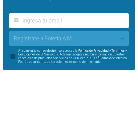
Regístrate a Boletín A.M.
Al someter tu correo electrónico, aceptas la
Política de Privacidad
y
Términos y
Condiciones
de El Nuevo Día. Además, aceptas recibir información u ofertas
especiales de productos o servicios de GFR Media, sus afiliadas o de terceros.
Podrás optar salirte de los boletines en cualquier momento.