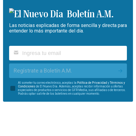
Boletín A.M.
Las noticias explicadas de forma sencilla y directa para
entender lo más importante del día.
Regístrate a Boletín A.M.
Al someter tu correo electrónico, aceptas la
Política de Privacidad
y
Términos y
Condiciones
de El Nuevo Día. Además, aceptas recibir información u ofertas
especiales de productos o servicios de GFR Media, sus afiliadas o de terceros.
Podrás optar salirte de los boletines en cualquier momento.