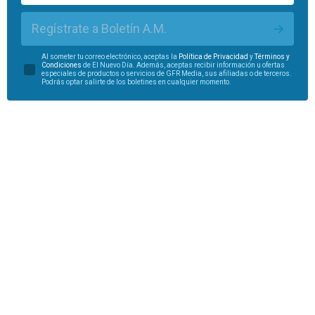
Regístrate a Boletín A.M.
Al someter tu correo electrónico, aceptas la
Política de Privacidad
y
Términos y
Condiciones
de El Nuevo Día. Además, aceptas recibir información u ofertas
especiales de productos o servicios de GFR Media, sus afiliadas o de terceros.
Podrás optar salirte de los boletines en cualquier momento.