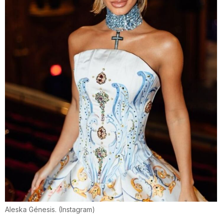
Aleska Génesis.
(
Instagram
)