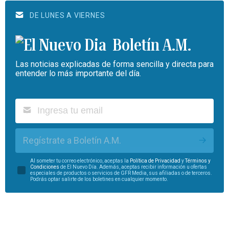
DE LUNES A VIERNES
Boletín A.M.
Las noticias explicadas de forma sencilla y directa para
entender lo más importante del día.
Regístrate a Boletín A.M.
Al someter tu correo electrónico, aceptas la
Política de Privacidad
y
Términos y
Condiciones
de El Nuevo Día. Además, aceptas recibir información u ofertas
especiales de productos o servicios de GFR Media, sus afiliadas o de terceros.
Podrás optar salirte de los boletines en cualquier momento.