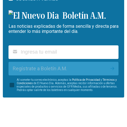
Boletín A.M.
Las noticias explicadas de forma sencilla y directa para
entender lo más importante del día.
Regístrate a Boletín A.M.
Al someter tu correo electrónico, aceptas la
Política de Privacidad
y
Términos y
Condiciones
de El Nuevo Día. Además, aceptas recibir información u ofertas
especiales de productos o servicios de GFR Media, sus afiliadas o de terceros.
Podrás optar salirte de los boletines en cualquier momento.