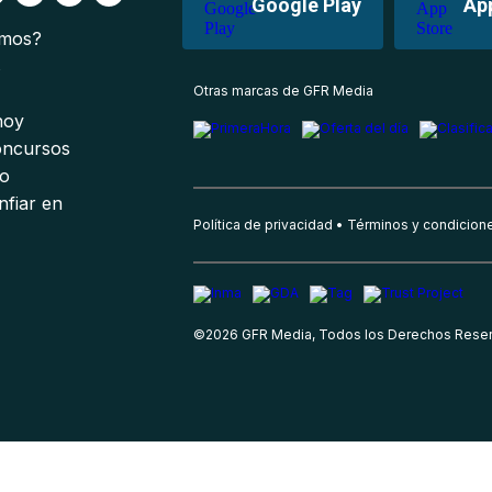
Google Play
Ap
omos?
s
Otras marcas de GFR Media
 hoy
oncursos
io
nfiar en
Política de privacidad
Términos y condicion
©
2026
GFR Media, Todos los Derechos Rese