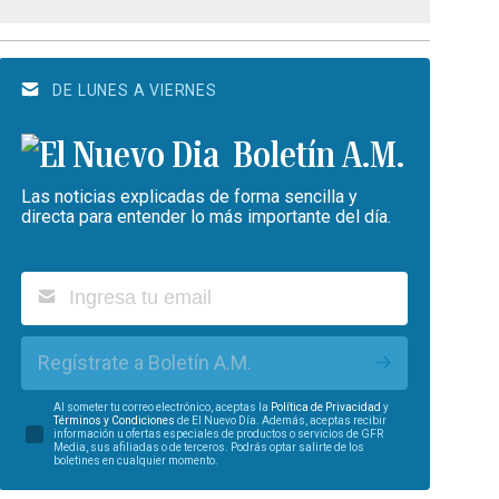
DE LUNES A VIERNES
Boletín A.M.
Las noticias explicadas de forma sencilla y
directa para entender lo más importante del día.
Regístrate a Boletín A.M.
Al someter tu correo electrónico, aceptas la
Política de Privacidad
y
Términos y Condiciones
de El Nuevo Día. Además, aceptas recibir
información u ofertas especiales de productos o servicios de GFR
Media, sus afiliadas o de terceros. Podrás optar salirte de los
boletines en cualquier momento.