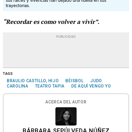
sus raíces y vivencias han dejado una huella en sus
trayectorias.
“Recordar es como volver a vivir”.
PUBLICIDAD
TAGS
BRAULIO CASTILLO, HIJO
BÉISBOL
JUDO
CAROLINA
TEATRO TAPIA
DE AQUÍ VENGO YO
ACERCA DEL AUTOR
BÁRBARA SEPÚLVEDA NÚÑEZ