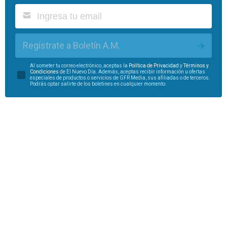
Regístrate a Boletín A.M.
Al someter tu correo electrónico, aceptas la
Política de Privacidad
y
Términos y
Condiciones
de El Nuevo Día. Además, aceptas recibir información u ofertas
especiales de productos o servicios de GFR Media, sus afiliadas o de terceros.
Podrás optar salirte de los boletines en cualquier momento.