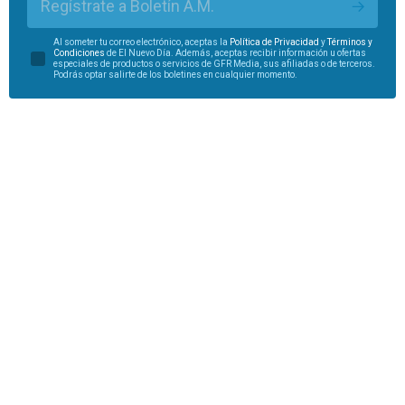
Regístrate a Boletín A.M.
Al someter tu correo electrónico, aceptas la
Política de Privacidad
y
Términos y
Condiciones
de El Nuevo Día. Además, aceptas recibir información u ofertas
especiales de productos o servicios de GFR Media, sus afiliadas o de terceros.
Podrás optar salirte de los boletines en cualquier momento.