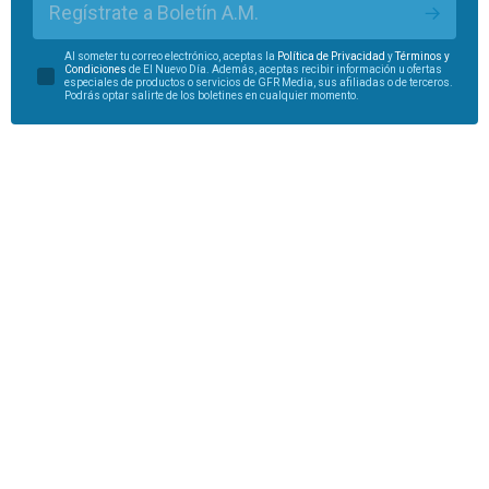
Regístrate a Boletín A.M.
Al someter tu correo electrónico, aceptas la
Política de Privacidad
y
Términos y
Condiciones
de El Nuevo Día. Además, aceptas recibir información u ofertas
especiales de productos o servicios de GFR Media, sus afiliadas o de terceros.
Podrás optar salirte de los boletines en cualquier momento.