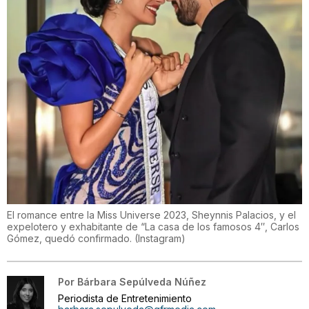
El romance entre la Miss Universe 2023, Sheynnis Palacios, y el
expelotero y exhabitante de “La casa de los famosos 4″, Carlos
Gómez, quedó confirmado.
(
Instagram
)
Por
Bárbara Sepúlveda Núñez
Periodista de Entretenimiento