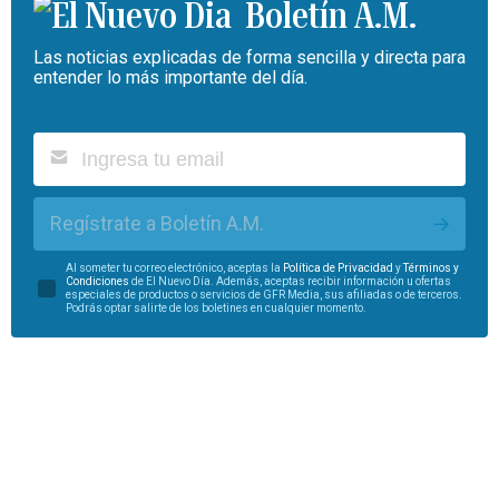
Boletín A.M.
Las noticias explicadas de forma sencilla y directa para
entender lo más importante del día.
Regístrate a Boletín A.M.
Al someter tu correo electrónico, aceptas la
Política de Privacidad
y
Términos y
Condiciones
de El Nuevo Día. Además, aceptas recibir información u ofertas
especiales de productos o servicios de GFR Media, sus afiliadas o de terceros.
Podrás optar salirte de los boletines en cualquier momento.