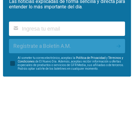
Las noticias explicadas de forma sencilla y directa para
entender lo más importante del día.
Regístrate a Boletín A.M.
Al someter tu correo electrónico, aceptas la
Política de Privacidad
y
Términos y
Condiciones
de El Nuevo Día. Además, aceptas recibir información u ofertas
especiales de productos o servicios de GFR Media, sus afiliadas o de terceros.
Podrás optar salirte de los boletines en cualquier momento.