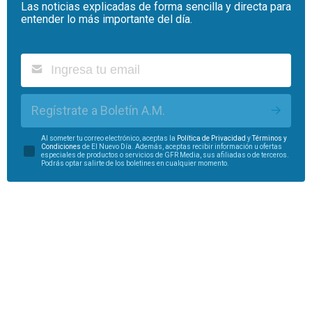
Las noticias explicadas de forma sencilla y directa para
entender lo más importante del día.
Regístrate a Boletín A.M.
Al someter tu correo electrónico, aceptas la
Política de Privacidad
y
Términos y
Condiciones
de El Nuevo Día. Además, aceptas recibir información u ofertas
especiales de productos o servicios de GFR Media, sus afiliadas o de terceros.
Podrás optar salirte de los boletines en cualquier momento.