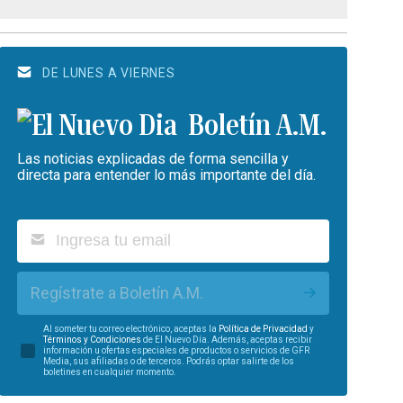
DE LUNES A VIERNES
Boletín A.M.
Las noticias explicadas de forma sencilla y
directa para entender lo más importante del día.
Regístrate a Boletín A.M.
Al someter tu correo electrónico, aceptas la
Política de Privacidad
y
Términos y Condiciones
de El Nuevo Día. Además, aceptas recibir
información u ofertas especiales de productos o servicios de GFR
Media, sus afiliadas o de terceros. Podrás optar salirte de los
boletines en cualquier momento.