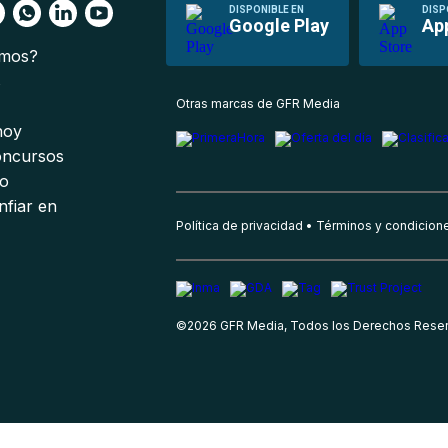
DISPONIBLE EN
DISP
Google Play
Ap
omos?
s
Otras marcas de GFR Media
 hoy
oncursos
io
nfiar en
Política de privacidad
Términos y condicion
©
2026
GFR Media, Todos los Derechos Rese