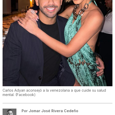
Carlos Adyan aconsejó a la venezolana a que cuide su salud
mental.
(
Facebook
)
Por
Jomar José Rivera Cedeño