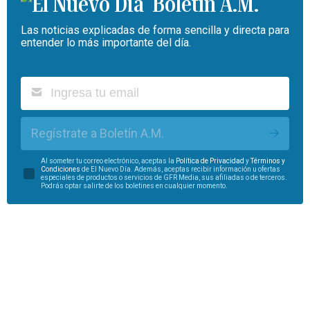
Boletín A.M.
Las noticias explicadas de forma sencilla y directa para
entender lo más importante del día.
Regístrate a Boletín A.M.
Al someter tu correo electrónico, aceptas la
Política de Privacidad
y
Términos y
Condiciones
de El Nuevo Día. Además, aceptas recibir información u ofertas
especiales de productos o servicios de GFR Media, sus afiliadas o de terceros.
Podrás optar salirte de los boletines en cualquier momento.