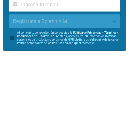
Regístrate a Boletín A.M.
Al someter tu correo electrónico, aceptas la
Política de Privacidad
y
Términos y
Condiciones
de El Nuevo Día. Además, aceptas recibir información u ofertas
especiales de productos o servicios de GFR Media, sus afiliadas o de terceros.
Podrás optar salirte de los boletines en cualquier momento.