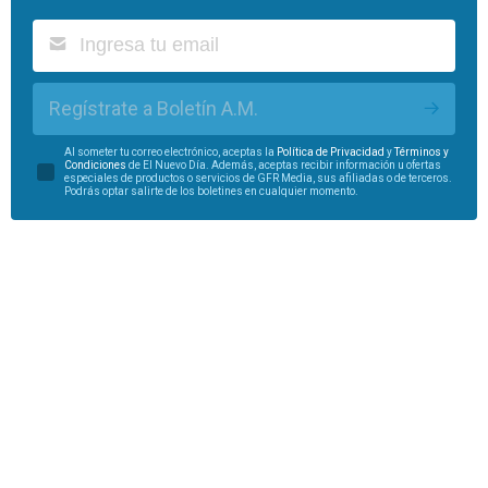
Regístrate a Boletín A.M.
Al someter tu correo electrónico, aceptas la
Política de Privacidad
y
Términos y
Condiciones
de El Nuevo Día. Además, aceptas recibir información u ofertas
especiales de productos o servicios de GFR Media, sus afiliadas o de terceros.
Podrás optar salirte de los boletines en cualquier momento.