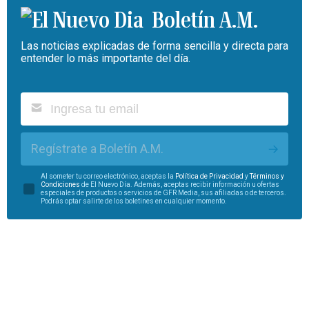
Boletín A.M.
Las noticias explicadas de forma sencilla y directa para
entender lo más importante del día.
Regístrate a Boletín A.M.
Al someter tu correo electrónico, aceptas la
Política de Privacidad
y
Términos y
Condiciones
de El Nuevo Día. Además, aceptas recibir información u ofertas
especiales de productos o servicios de GFR Media, sus afiliadas o de terceros.
Podrás optar salirte de los boletines en cualquier momento.