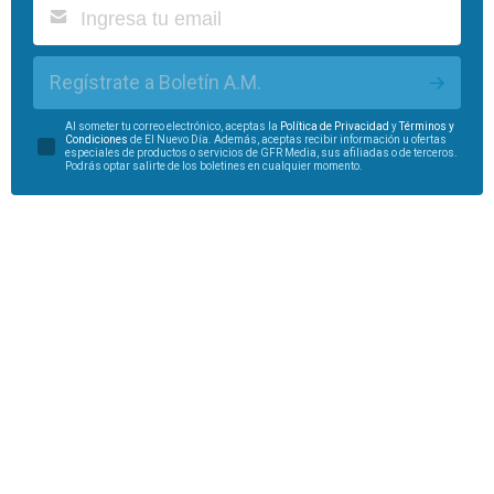
Regístrate a Boletín A.M.
Al someter tu correo electrónico, aceptas la
Política de Privacidad
y
Términos y
Condiciones
de El Nuevo Día. Además, aceptas recibir información u ofertas
especiales de productos o servicios de GFR Media, sus afiliadas o de terceros.
Podrás optar salirte de los boletines en cualquier momento.