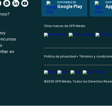
DISPONIBLE EN
DISP
Google Play
Ap
omos?
s
Otras marcas de GFR Media
 hoy
oncursos
io
nfiar en
Política de privacidad
Términos y condicion
©
2026
GFR Media, Todos los Derechos Rese