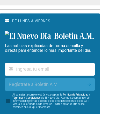
DE LUNES A VIERNES
Boletín A.M.
Las noticias explicadas de forma sencilla y
directa para entender lo más importante del día.
Regístrate a Boletín A.M.
Al someter tu correo electrónico, aceptas la
Política de Privacidad
y
Términos y Condiciones
de El Nuevo Día. Además, aceptas recibir
información u ofertas especiales de productos o servicios de GFR
Media, sus afiliadas o de terceros. Podrás optar salirte de los
boletines en cualquier momento.