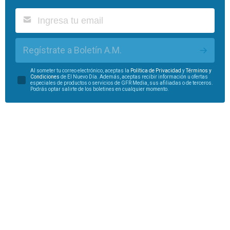
Regístrate a Boletín A.M.
Al someter tu correo electrónico, aceptas la
Política de Privacidad
y
Términos y
Condiciones
de El Nuevo Día. Además, aceptas recibir información u ofertas
especiales de productos o servicios de GFR Media, sus afiliadas o de terceros.
Podrás optar salirte de los boletines en cualquier momento.