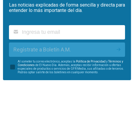
Las noticias explicadas de forma sencilla y directa para
entender lo más importante del día.
Regístrate a Boletín A.M.
Al someter tu correo electrónico, aceptas la
Política de Privacidad
y
Términos y
Condiciones
de El Nuevo Día. Además, aceptas recibir información u ofertas
especiales de productos o servicios de GFR Media, sus afiliadas o de terceros.
Podrás optar salirte de los boletines en cualquier momento.