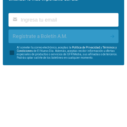
Regístrate a Boletín A.M.
Al someter tu correo electrónico, aceptas la
Política de Privacidad
y
Términos y
Condiciones
de El Nuevo Día. Además, aceptas recibir información u ofertas
especiales de productos o servicios de GFR Media, sus afiliadas o de terceros.
Podrás optar salirte de los boletines en cualquier momento.