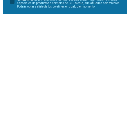
especiales de productos o servicios de GFR Media, sus afiliadas o de terceros.
Podrás optar salirte de los boletines en cualquier momento.