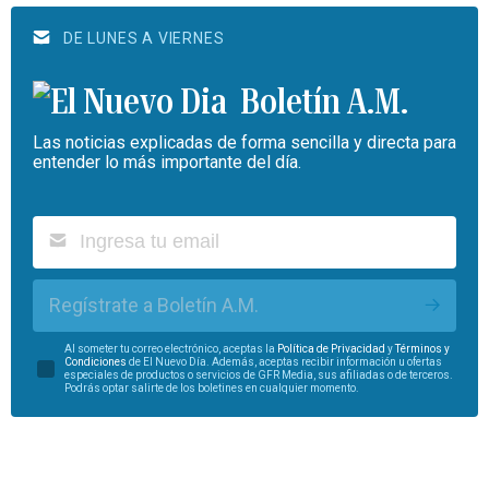
DE LUNES A VIERNES
Boletín A.M.
Las noticias explicadas de forma sencilla y directa para
entender lo más importante del día.
Regístrate a Boletín A.M.
Al someter tu correo electrónico, aceptas la
Política de Privacidad
y
Términos y
Condiciones
de El Nuevo Día. Además, aceptas recibir información u ofertas
especiales de productos o servicios de GFR Media, sus afiliadas o de terceros.
Podrás optar salirte de los boletines en cualquier momento.