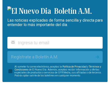
Boletín A.M.
Las noticias explicadas de forma sencilla y directa para
entender lo más importante del día.
Regístrate a Boletín A.M.
Al someter tu correo electrónico, aceptas la
Política de Privacidad
y
Términos y
Condiciones
de El Nuevo Día. Además, aceptas recibir información u ofertas
especiales de productos o servicios de GFR Media, sus afiliadas o de terceros.
Podrás optar salirte de los boletines en cualquier momento.