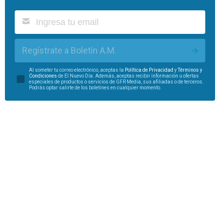
Regístrate a Boletín A.M.
Al someter tu correo electrónico, aceptas la
Política de Privacidad
y
Términos y
Condiciones
de El Nuevo Día. Además, aceptas recibir información u ofertas
especiales de productos o servicios de GFR Media, sus afiliadas o de terceros.
Podrás optar salirte de los boletines en cualquier momento.