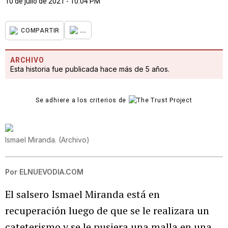
10 de julio de 2021 - 10:04 PM
...
COMPARTIR
ARCHIVO
Esta historia fue publicada hace más de 5 años.
Se adhiere a los criterios de
Ismael Miranda.
(
Archivo
)
Por
ELNUEVODIA.COM
El salsero Ismael Miranda está en
recuperación luego de que se le realizara un
cateterismo y se le pusiera una malla en una