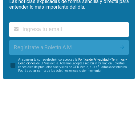
Las noticias explicadas de forma sencilla y directa para
entender lo más importante del día.
Regístrate a Boletín A.M.
Al someter tu correo electrónico, aceptas la
Política de Privacidad
y
Términos y
Condiciones
de El Nuevo Día. Además, aceptas recibir información u ofertas
especiales de productos o servicios de GFR Media, sus afiliadas o de terceros.
Podrás optar salirte de los boletines en cualquier momento.