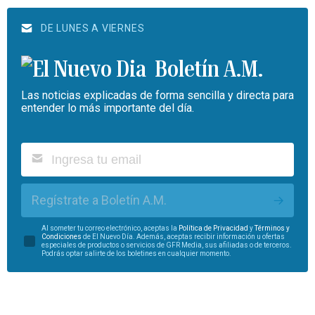
DE LUNES A VIERNES
Boletín A.M.
Las noticias explicadas de forma sencilla y directa para
entender lo más importante del día.
Regístrate a Boletín A.M.
Al someter tu correo electrónico, aceptas la
Política de Privacidad
y
Términos y
Condiciones
de El Nuevo Día. Además, aceptas recibir información u ofertas
especiales de productos o servicios de GFR Media, sus afiliadas o de terceros.
Podrás optar salirte de los boletines en cualquier momento.